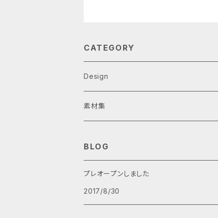
CATEGORY
Design
スマホケース
素材集
iPhone
Tシャツ
動画素材
BLOG
iPhone X
アートTシャツ
ドローン空撮
プレオープンしました
2017/8/30
4K