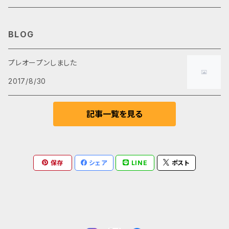
iPhone
Tシャツ
動画素材
BLOG
iPhone X
アートTシャツ
ドローン空撮
プレオープンしました
2017/8/30
4K
記事一覧を見る
保存
シェア
LINE
ポスト